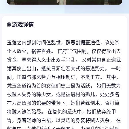
🖲️ 游戏详情
玉莲之内部剑时间值乱世，群恶割据壹途径，玖处杀
个人放火，祸害百姓。 官府非气围剿，仅仅得放出去
赏金，寻求得人义士出双手平乱。 又时常包含正道武
馆其侠士出山，抵抗日渐壮宏大式的恶道势力。 一时
间，正道与邪恶势力互相压制订，不类于方。 其中，
凭玉莲道馆为首的女侠们史上最为活跃， 她们无数为
被贼人失身的稀少女，或是被屠村的孤儿，处处多名
在力高耸强的馆要的带领下，她们苦练剑术，誓打算
将贼人诛杀殆尽。 在复仇的怒火中，她们放弃终甲
胄，身着轻薄的白裙，以灵巧的身姿将贼人灭杀。 在
数年内，女侠们斩杀了无数恶人，为混乱的江湖带到