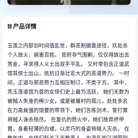
⛓️ 产品详情
玉莲之内部剑时间值乱世，群恶割据壹途径，玖处杀
个人放火，祸害百姓。 官府非气围剿，仅仅得放出去
赏金，寻求得人义士出双手平乱。 又时常包含正道武
馆其侠士出山，抵抗日渐壮宏大式的恶道势力。 一时
间，正道与邪恶势力互相压制订，不类于方。 其中，
凭玉莲道馆为首的女侠们史上最为活跃， 她们无数为
被贼人失身的稀少女，或是被屠村的孤儿，处处多名
在力高耸强的馆要的带领下，她们苦练剑术，誓打算
将贼人诛杀殆尽。 在复仇的怒火中，她们放弃终甲
胄，身着轻薄的白裙，以灵巧的身姿将贼人灭杀。 在
数年内，女侠们斩杀了无数恶人，为混乱的江湖带到