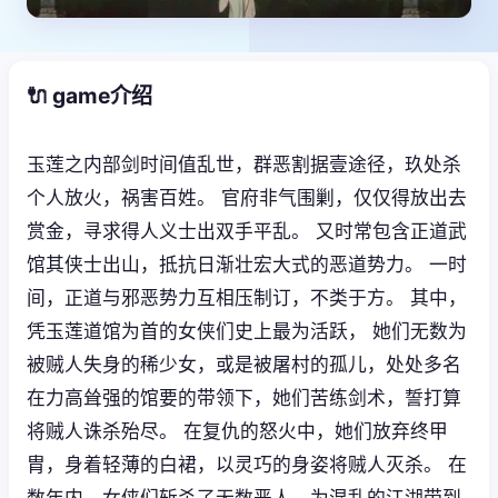
🔌 game介绍
玉莲之内部剑时间值乱世，群恶割据壹途径，玖处杀
个人放火，祸害百姓。 官府非气围剿，仅仅得放出去
赏金，寻求得人义士出双手平乱。 又时常包含正道武
馆其侠士出山，抵抗日渐壮宏大式的恶道势力。 一时
间，正道与邪恶势力互相压制订，不类于方。 其中，
凭玉莲道馆为首的女侠们史上最为活跃， 她们无数为
被贼人失身的稀少女，或是被屠村的孤儿，处处多名
在力高耸强的馆要的带领下，她们苦练剑术，誓打算
将贼人诛杀殆尽。 在复仇的怒火中，她们放弃终甲
胄，身着轻薄的白裙，以灵巧的身姿将贼人灭杀。 在
数年内，女侠们斩杀了无数恶人，为混乱的江湖带到