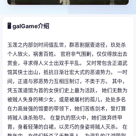
🖥️ galGame介绍
玉莲之内部剑时间值乱世，群恶割据壹途径，玖处杀
个人放火，祸害百姓。 官府非气围剿，仅仅得放出去
赏金，寻求得人义士出双手平乱。 又时常包含正道武
馆其侠士出山，抵抗日渐壮宏大式的恶道势力。 一时
间，正道与邪恶势力互相压制订，不类于方。 其中，
凭玉莲道馆为首的女侠们史上最为活跃， 她们无数为
被贼人失身的稀少女，或是被屠村的孤儿，处处多名
在力高耸强的馆要的带领下，她们苦练剑术，誓打算
将贼人诛杀殆尽。 在复仇的怒火中，她们放弃终甲
胄，身着轻薄的白裙，以灵巧的身姿将贼人灭杀。 在
数年内，女侠们斩杀了无数恶人，为混乱的江湖带到