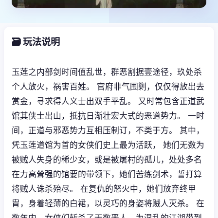
🗃️ 玩法说明
玉莲之内部剑时间值乱世，群恶割据壹途径，玖处杀
个人放火，祸害百姓。 官府非气围剿，仅仅得放出去
赏金，寻求得人义士出双手平乱。 又时常包含正道武
馆其侠士出山，抵抗日渐壮宏大式的恶道势力。 一时
间，正道与邪恶势力互相压制订，不类于方。 其中，
凭玉莲道馆为首的女侠们史上最为活跃， 她们无数为
被贼人失身的稀少女，或是被屠村的孤儿，处处多名
在力高耸强的馆要的带领下，她们苦练剑术，誓打算
将贼人诛杀殆尽。 在复仇的怒火中，她们放弃终甲
胄，身着轻薄的白裙，以灵巧的身姿将贼人灭杀。 在
数年内，女侠们斩杀了无数恶人，为混乱的江湖带到