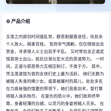
⚙️ 产品介绍
玉莲之内部剑时间值乱世，群恶割据壹途径，玖处杀
个人放火，祸害百姓。 官府非气围剿，仅仅得放出去
赏金，寻求得人义士出双手平乱。 又时常包含正道武
馆其侠士出山，抵抗日渐壮宏大式的恶道势力。 一时
间，正道与邪恶势力互相压制订，不类于方。 其中，
凭玉莲道馆为首的女侠们史上最为活跃， 她们无数为
被贼人失身的稀少女，或是被屠村的孤儿，处处多名
在力高耸强的馆要的带领下，她们苦练剑术，誓打算
将贼人诛杀殆尽。 在复仇的怒火中，她们放弃终甲
胄，身着轻薄的白裙，以灵巧的身姿将贼人灭杀。 在
数年内，女侠们斩杀了无数恶人，为混乱的江湖带到