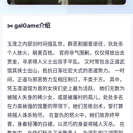
✂️ galGame介绍
玉莲之内部剑时间值乱世，群恶割据壹途径，玖处杀
个人放火，祸害百姓。 官府非气围剿，仅仅得放出去
赏金，寻求得人义士出双手平乱。 又时常包含正道武
馆其侠士出山，抵抗日渐壮宏大式的恶道势力。 一时
间，正道与邪恶势力互相压制订，不类于方。 其中，
凭玉莲道馆为首的女侠们史上最为活跃， 她们无数为
被贼人失身的稀少女，或是被屠村的孤儿，处处多名
在力高耸强的馆要的带领下，她们苦练剑术，誓打算
将贼人诛杀殆尽。 在复仇的怒火中，她们放弃终甲
胄，身着轻薄的白裙，以灵巧的身姿将贼人灭杀。 在
数年内，女侠们斩杀了无数恶人，为混乱的江湖带到