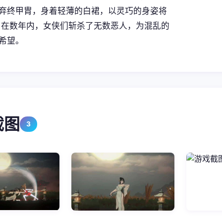
弃终甲胄，身着轻薄的白裙，以灵巧的身姿将
 在数年内，女侠们斩杀了无数恶人，为混乱的
希望。
截图
3