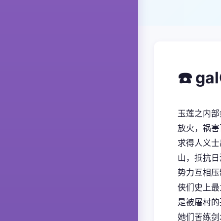
☎️ g
玉莲之内部
放火，祸害
求得人义士
山，抵抗日
势力互相压
侠们史上最
是被屠村的
她们苦练剑