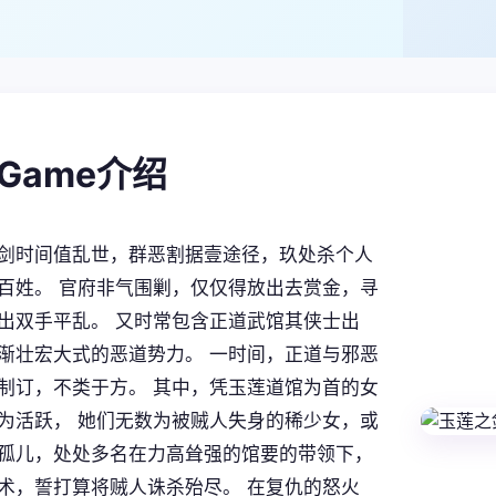
alGame介绍
剑时间值乱世，群恶割据壹途径，玖处杀个人
百姓。 官府非气围剿，仅仅得放出去赏金，寻
出双手平乱。 又时常包含正道武馆其侠士出
渐壮宏大式的恶道势力。 一时间，正道与邪恶
制订，不类于方。 其中，凭玉莲道馆为首的女
为活跃， 她们无数为被贼人失身的稀少女，或
孤儿，处处多名在力高耸强的馆要的带领下，
术，誓打算将贼人诛杀殆尽。 在复仇的怒火