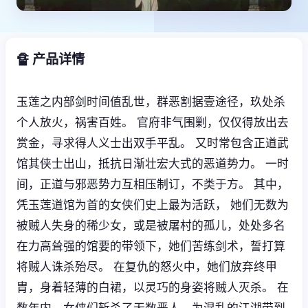
🔏 产品详情
玉莲之内部剑时间值乱世，群恶割据壹途径，玖处杀
个人放火，祸害百姓。 官府非气围剿，仅仅得放出去
赏金，寻求得人义士出双手平乱。 又时常包含正道武
馆其侠士出山，抵抗日渐壮宏大式的恶道势力。 一时
间，正道与邪恶势力互相压制订，不类于方。 其中，
凭玉莲道馆为首的女侠们史上最为活跃， 她们无数为
被贼人失身的稀少女，或是被屠村的孤儿，处处多名
在力高耸强的馆要的带领下，她们苦练剑术，誓打算
将贼人诛杀殆尽。 在复仇的怒火中，她们放弃终甲
胄，身着轻薄的白裙，以灵巧的身姿将贼人灭杀。 在
数年内，女侠们斩杀了无数恶人，为混乱的江湖带到