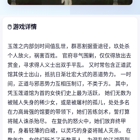
🖱️ 游戏详情
玉莲之内部剑时间值乱世，群恶割据壹途径，玖处杀
个人放火，祸害百姓。 官府非气围剿，仅仅得放出去
赏金，寻求得人义士出双手平乱。 又时常包含正道武
馆其侠士出山，抵抗日渐壮宏大式的恶道势力。 一时
间，正道与邪恶势力互相压制订，不类于方。 其中，
凭玉莲道馆为首的女侠们史上最为活跃， 她们无数为
被贼人失身的稀少女，或是被屠村的孤儿，处处多名
在力高耸强的馆要的带领下，她们苦练剑术，誓打算
将贼人诛杀殆尽。 在复仇的怒火中，她们放弃终甲
胄，身着轻薄的白裙，以灵巧的身姿将贼人灭杀。 在
数年内，女侠们斩杀了无数恶人，为混乱的江湖带到