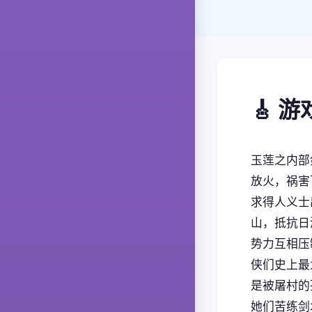
🎸 
玉莲之内部
放火，祸害
求得人义士
山，抵抗日
势力互相压
侠们史上最
是被屠村的
她们苦练剑