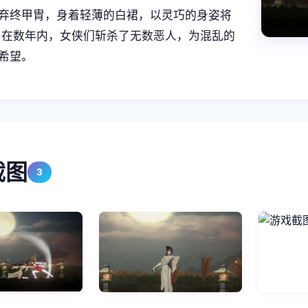
弃终甲胄，身着轻薄的白裙，以灵巧的身姿将
 在数年内，女侠们斩杀了无数恶人，为混乱的
希望。
截图
3