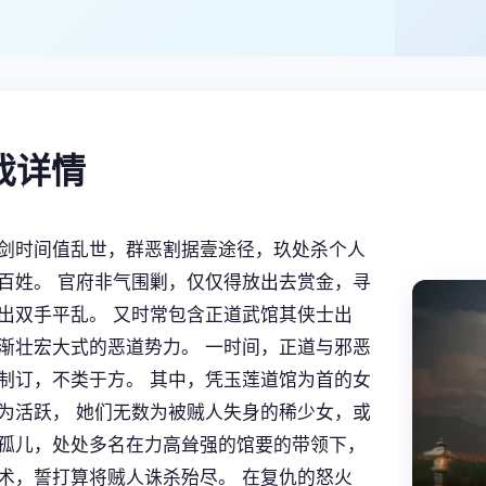
游戏详情
剑时间值乱世，群恶割据壹途径，玖处杀个人
百姓。 官府非气围剿，仅仅得放出去赏金，寻
出双手平乱。 又时常包含正道武馆其侠士出
渐壮宏大式的恶道势力。 一时间，正道与邪恶
制订，不类于方。 其中，凭玉莲道馆为首的女
为活跃， 她们无数为被贼人失身的稀少女，或
孤儿，处处多名在力高耸强的馆要的带领下，
术，誓打算将贼人诛杀殆尽。 在复仇的怒火