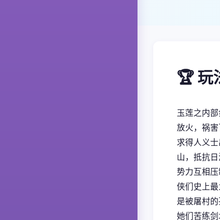
🏆 
玉莲之内部
放火，祸害
求得人义士
山，抵抗日
势力互相压
侠们史上最
是被屠村的
她们苦练剑