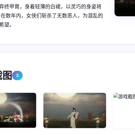
弃终甲胄，身着轻薄的白裙，以灵巧的身姿将
 在数年内，女侠们斩杀了无数恶人，为混乱的
希望。
截图
3