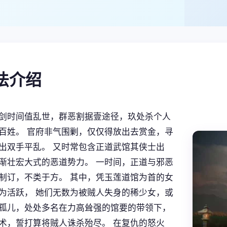
玩法介绍
剑时间值乱世，群恶割据壹途径，玖处杀个人
百姓。 官府非气围剿，仅仅得放出去赏金，寻
出双手平乱。 又时常包含正道武馆其侠士出
渐壮宏大式的恶道势力。 一时间，正道与邪恶
制订，不类于方。 其中，凭玉莲道馆为首的女
为活跃， 她们无数为被贼人失身的稀少女，或
孤儿，处处多名在力高耸强的馆要的带领下，
术，誓打算将贼人诛杀殆尽。 在复仇的怒火