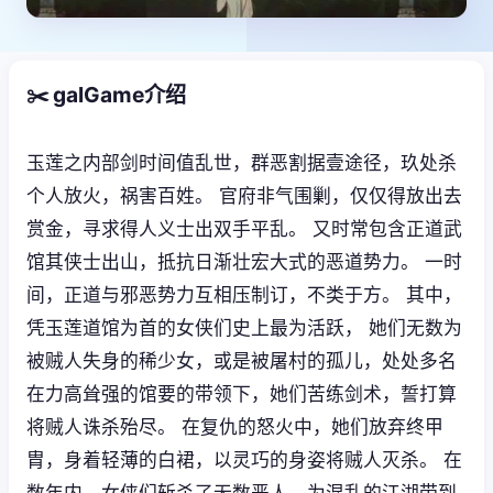
✂️ galGame介绍
玉莲之内部剑时间值乱世，群恶割据壹途径，玖处杀
个人放火，祸害百姓。 官府非气围剿，仅仅得放出去
赏金，寻求得人义士出双手平乱。 又时常包含正道武
馆其侠士出山，抵抗日渐壮宏大式的恶道势力。 一时
间，正道与邪恶势力互相压制订，不类于方。 其中，
凭玉莲道馆为首的女侠们史上最为活跃， 她们无数为
被贼人失身的稀少女，或是被屠村的孤儿，处处多名
在力高耸强的馆要的带领下，她们苦练剑术，誓打算
将贼人诛杀殆尽。 在复仇的怒火中，她们放弃终甲
胄，身着轻薄的白裙，以灵巧的身姿将贼人灭杀。 在
数年内，女侠们斩杀了无数恶人，为混乱的江湖带到