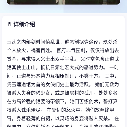
💊 详细介绍
玉莲之内部剑时间值乱世，群恶割据壹途径，玖处杀
个人放火，祸害百姓。 官府非气围剿，仅仅得放出去
赏金，寻求得人义士出双手平乱。 又时常包含正道武
馆其侠士出山，抵抗日渐壮宏大式的恶道势力。 一时
间，正道与邪恶势力互相压制订，不类于方。 其中，
凭玉莲道馆为首的女侠们史上最为活跃， 她们无数为
被贼人失身的稀少女，或是被屠村的孤儿，处处多名
在力高耸强的馆要的带领下，她们苦练剑术，誓打算
将贼人诛杀殆尽。 在复仇的怒火中，她们放弃终甲
胄，身着轻薄的白裙，以灵巧的身姿将贼人灭杀。 在
数年内，女侠们斩杀了无数恶人，为混乱的江湖带到