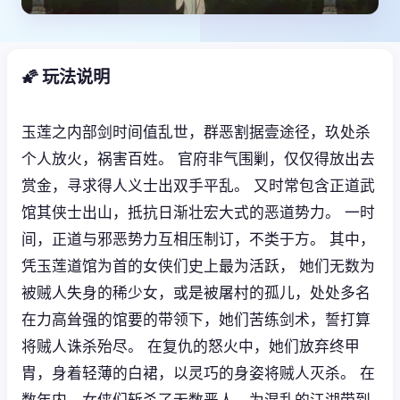
🌠 玩法说明
玉莲之内部剑时间值乱世，群恶割据壹途径，玖处杀
个人放火，祸害百姓。 官府非气围剿，仅仅得放出去
赏金，寻求得人义士出双手平乱。 又时常包含正道武
馆其侠士出山，抵抗日渐壮宏大式的恶道势力。 一时
间，正道与邪恶势力互相压制订，不类于方。 其中，
凭玉莲道馆为首的女侠们史上最为活跃， 她们无数为
被贼人失身的稀少女，或是被屠村的孤儿，处处多名
在力高耸强的馆要的带领下，她们苦练剑术，誓打算
将贼人诛杀殆尽。 在复仇的怒火中，她们放弃终甲
胄，身着轻薄的白裙，以灵巧的身姿将贼人灭杀。 在
数年内，女侠们斩杀了无数恶人，为混乱的江湖带到