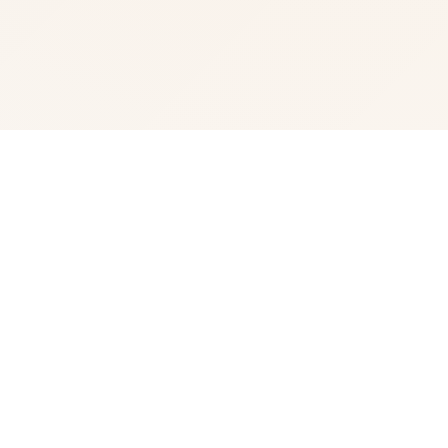
🎭 产品介绍
我的名字是峰岸优真。 由于某些原因从以前开始便作为仆
人住在宫之杜家中。 虽然我从小喜欢宫之杜春音，由于身
份的巨大差距，始终没有说出口。 然而春音主动向我告
白，我们公开成为恋人 不过，仆人和名门千金，始终是常
人难以接受的事实。 当我们向老爷——春音的父亲坦白，
希望获得祝福时，春音和老爷大吵了一架。 甚至收拾了行
李离家出走。 不管我说什么，她浑然不听坚决不回家。