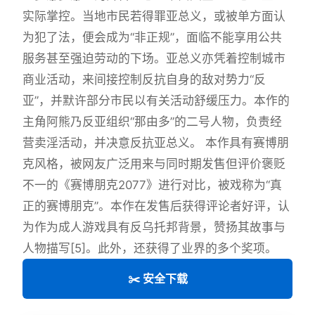
实际掌控。当地市民若得罪亚总义，或被单方面认
为犯了法，便会成为“非正规”，面临不能享用公共
服务甚至强迫劳动的下场。亚总义亦凭着控制城市
商业活动，来间接控制反抗自身的敌对势力“反
亚”，并默许部分市民以有关活动舒缓压力。本作的
主角阿熊乃反亚组织“那由多”的二号人物，负责经
营卖淫活动，并决意反抗亚总义。 本作具有赛博朋
克风格，被网友广泛用来与同时期发售但评价褒贬
不一的《赛博朋克2077》进行对比，被戏称为“真
正的赛博朋克”。本作在发售后获得评论者好评，认
为作为成人游戏具有反乌托邦背景，赞扬其故事与
人物描写[5]。此外，还获得了业界的多个奖项。
✂️ 安全下载